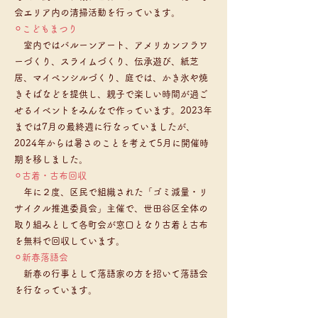
会エリア内の清掃活動を行っています。
⚪︎こどもまつり
室内ではバルーンアート、アメリカンフラワ
ーづくり、スライムづくり、伝承遊び、紙芝
居、マイペンシルづくり、庭では、かき氷や焼
きそばなどを提供し、親子で楽しい時間が過ご
せるイベントをみんなで作っています。2023年
までは7月の最終週に行なっていましたが、
2024年からは暑さのことを考えて5月に開催時
期を移しました。
⚪︎古着・古布回収
年に２度、区民で組織された「ゴミ減量・リ
サイクル推進委員会」主催で、世田谷区全体の
取り組みとして各町会が窓口となり古着と古布
を無料で回収しています。
⚪︎新春落語会
新春の行事として落語家の方を招いて落語会
を行なっています。