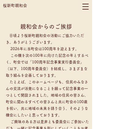
桜新町親和会
親和会から​のご挨拶
日頃より桜新町親和会の活動にご協力いただ
き、ありがとうございます。
2026年に当町会は100周年を迎えます。
この機を次の100年に向けた記念の年とするべ
く、町会では「100周年記念事業実行委員会」
（以下、100周年委員会）を結成し、さまざまな
取り組みを企画しております。
たとえば、このホームページも、住民のみなさ
んの交流が活発になることを願って記念事業の一
つとして開設されました。地域の住民の皆さん、
町会に関わるすべての皆さんと共に町会の100歳
を祝い、共に地域の未来を語り合う、そのような
機会にしたいと思っております。
ご興味のある方は是非とも委員会にご参加いた
だき、一緒に記念事業を形にしていくことをお考