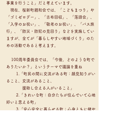
事業を行うこと」だと考えています。
現在、桜新町親和会では、「こどもまつり」や
「ゴミゼロデー」、「古布回収」、「落語会」、
「入学のお祝い」、「敬老のお祝い」、「バス旅
行」、「防災・防犯の見回り」などを実施してい
ますが、全てが「暮らしやすい地域づくり」のた
めの活動であると考えます。
100周年委員会では、「今後、どのような町で
ありたいか？」というテーマで議論を重ね
1.「町民の間に交流がある町：顔見知りがい
ること、交流があること、
援助し合える人がいること」
2.「きれいな町：自分たちが住んでいて心地
好いと思える町」
3.「安心安全に暮らせる町：心身ともに健や
かに安心して暮らせる町」
4.「元気な町：近隣商店に活気があり、住民
の人通りがある町」
という意見を取りまとめました。