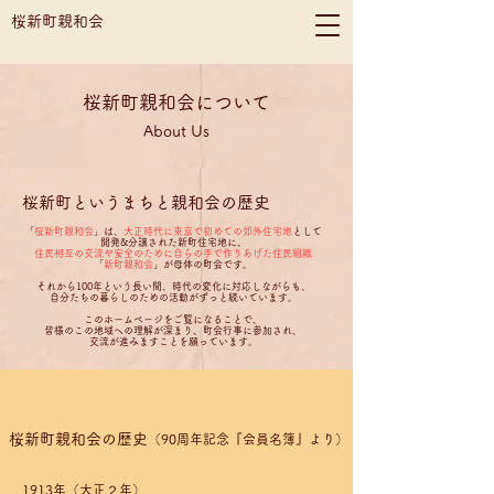
桜新町親和会
​桜新町親和会について
About Us
​
桜新町というまちと親和会の歴史
「
桜新町親和会
」は、
大正時代に東京で初めての郊外住宅地
として
開発&分譲された新町住宅地に、
住民相互の交流や安全のために自らの手で作りあげた住民組織
「
新町親和会
」が母体の町会です。
それから100年という長い間、時代の変化に対応しながらも、
自分たちの暮らしのための活動がずっと続いています。
このホームページをご覧になることで、
皆様のこの地域への理解が深まり、町会行事に参加され、
交流が進みますことを願っています。
桜新町親和会の歴史
（90周年記念『会員名簿』より）
1913年（大正２年）