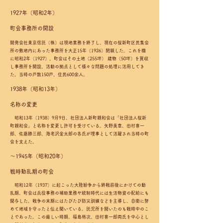
1927年（昭和2年）
町会事務所の開設
開発会社東京信託（株）は現地業務を終了し、現在の桜新町区民集会
所の敷地内にあった事務所を大正15年（1926）閉鎖した。これを機
に昭和2年（1927）、町会はその土地（255坪） 建物（50坪）を買収
し事務所を開設、活動の拠点として様々な問題の処理に活用してき
た。当時の戸数150戸、住民600余人。
1938年（昭和13年）
名称の変更
昭和13年（1938）9月9日、社団法人新町親和会は「社団法人桜新
町親和会」と名称を変更し許可を受けている。矢野美章、田村喜一
郎、佐藤勝三郎、海老沢金太郎の各氏が理事として活躍され当時の町
会を支えた。
〜1945年（昭和20年）
戦時動乱期の町会
昭和12年（1937）に起こった大陸紛争から終戦前後にかけての動
乱期、町会は兵役事務の補助業務や統制時代には生活物資の配給にも
関与した。戦争の末期にはたびたび防災訓練などを主導し、自衛に努
めて地域を守ったと伝え聞いている。託児所を開いたのも戦時中のこ
とであった。この厳しい時期、福島格次、田村喜一郎両氏を中心とし