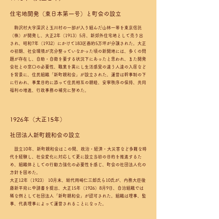
住宅地開発（東日本第一号）と町会の設立
駒沢村大字深沢と玉川村の一部が入り組んだ山林一帯を東京信託
（株）が開発し、大正2年（1913）5月、新郊外住宅地として売り出
され、昭和7年（1932）にかけて183区画約5万坪が分譲された。大正
の初期、社会環境が充分整っていなかった頃の新開地には、多くの問
題が存在し、自助・自衛を要する状況下にあったと思われ、また開発
会社との窓口の必要性、職業を異にし生活感覚の違う人達の入居など
を背景に、住民組織「新町親和会」が設立された。運営は幹事制の下
に行われ、事業目的に添って住民相互の親睦、安寧秩序の保持、共同
福利の増進、行政事務の補完に努めた。
1926年（大正15年）
​社団法人新町親和会の設立
設立10年、新町親和会はこの間、政治・経済・大災害など多難な時
代を経験し、社会変化に対応して更に設立当初の目的を推進するた
め、組織体としての行動力強化の必要性を感じ、町会の社団法人化の
方針を固めた。
大正12年（1923） 10月末、総代岡崎仁三郎氏ら10氏が、内務大臣後
藤新平宛に申請書を提出、大正15年（1926）8月9日、自治組織では
稀な例として社団法人「新町親和会」が認可された。組織は理事、監
事、代表理事によって運営されることになった。