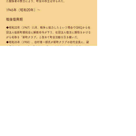
た関係者の努力により、町会の存立は守られた。
1945年（昭和20年）〜
戦後復興期
◆昭和22年（1947）11月、戦争に協力したという理由でGHQから社
団法人桜新町親和会に解散命令が下り、社団法人復活に期待をかけな
がら名称を「新町クラブ」と改めて町会活動を引き継いだ。
◆昭和25年（1950）、田村喜一郎氏が新町クラブの初代会長に、副
会長清水氏ほか3氏の理事就任を得て、自治体制を整備、復興の時代
に向かって活気を取り戻した。
◆昭和26年（1951）、行政の要請を受け町会運営のほかに「びなづ
る保育園」を開設した。初代園長に宮崎忠雄氏を迎え運営は平成10年
まで続き、育児施設として親しまれた。
◆昭和29年（1954）、社団法人桜新町親和会の解散命令が解かれ
た。名称が再で現在のように「桜新町親和会」となったのはこの時期
かと思われる。
•続いて2代会長に元東京市助役荒木氏が就任、以後次の各氏が会長と
して町会の運営に尽され、また現在活躍されている。
３代会長 清水氏 昭和31年（1956）～平成8年（1996）
４代会長 須田千代子氏 平成8年（1996）～平成12年（2000）
５代会長太田健二氏 平成12年（2000）～平成23年（2011）
６代会長 三羽和彦氏平成23年（2011）～令和6年（2024）
〜1945年（昭和20年）
戦時動乱期の町会